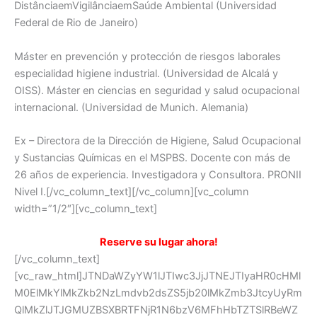
DistânciaemVigilânciaemSaúde Ambiental (Universidad
Federal de Rio de Janeiro)
Máster en prevención y protección de riesgos laborales
especialidad higiene industrial. (Universidad de Alcalá y
OISS). Máster en ciencias en seguridad y salud ocupacional
internacional. (Universidad de Munich. Alemania)
Ex – Directora de la Dirección de Higiene, Salud Ocupacional
y Sustancias Químicas en el MSPBS. Docente con más de
26 años de experiencia. Investigadora y Consultora. PRONII
Nivel I.[/vc_column_text][/vc_column][vc_column
width=”1/2″][vc_column_text]
Reserve su lugar ahora!
[/vc_column_text]
[vc_raw_html]JTNDaWZyYW1lJTIwc3JjJTNEJTIyaHR0cHMl
M0ElMkYlMkZkb2NzLmdvb2dsZS5jb20lMkZmb3JtcyUyRm
QlMkZlJTJGMUZBSXBRTFNjR1N6bzV6MFhHbTZTSlRBeWZ