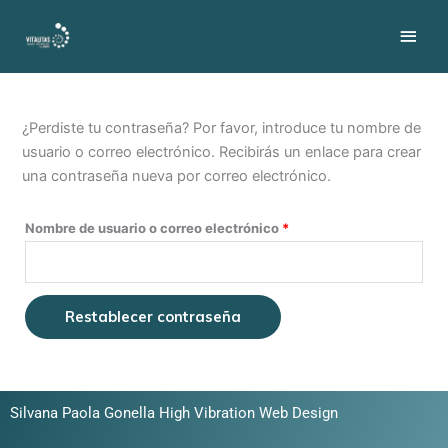
Ir
contenido
Men
al
contenido
princ
Obligatorio
¿Perdiste tu contraseña? Por favor, introduce tu nombre de
usuario o correo electrónico. Recibirás un enlace para crear
una contraseña nueva por correo electrónico.
Nombre de usuario o correo electrónico
*
Restablecer contraseña
Silvana Paola Gonella High Vibration Web Design